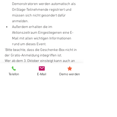
Demonstratoren werden automatisch als 
OnStage-Teilnehmende registriert und 
müssen sich nicht gesondert dafür 
anmelden. 
Außerdem erhalten die im 
Aktionszeitraum Eingestiegenen eine E-
Mail mit allen wichtigen Informationen 
rund um dieses Event. 
'Bitte beachte, dass die Geschenke-Box nicht in 
der Gratis-Anmeldung inbegriffen ist.
Wer ab dem 3. Oktober einsteigt kann auch an 
der On Stage Veranstaltung in Rotterdam im 
März 2024 teilnehmen! 
Telefon
E-Mail
Demo werden
Ich stehe für weitere Fragen oder Bestellungen 
gerne zur Verfügung. 
Melde dich unter Tel. 058411505
info@irenesbastelzimmer.de