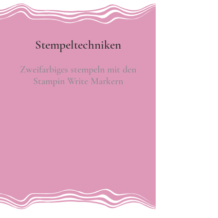
Stempeltechniken
Zweifarbiges stempeln mit den
Stampin Write Markern