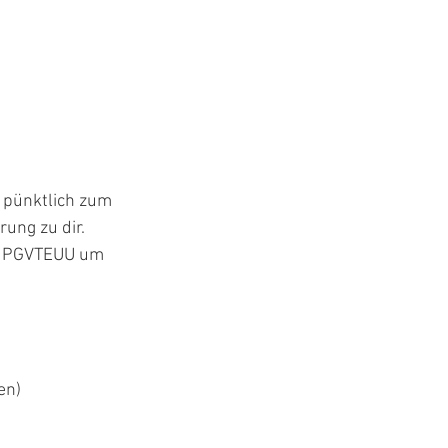
e pünktlich zum 
ung zu dir.
 MPGVTEUU um 
en)