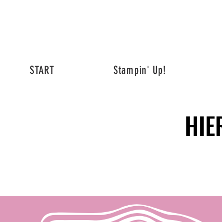
START
Stampin' Up!
HIE
HIE