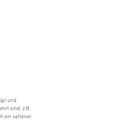
Up! und 
rt sind, z.B. 
h ein seltener 