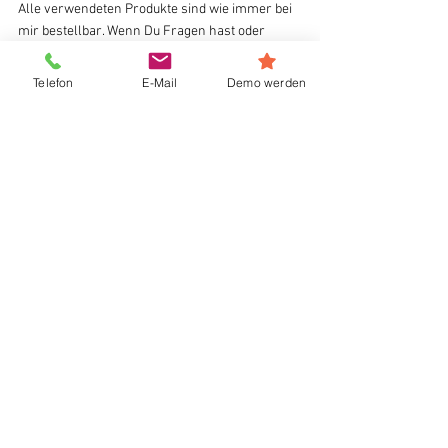
Alle verwendeten Produkte sind wie immer bei 
mir bestellbar. Wenn Du Fragen hast oder 
etwas davon nachbasteln möchtest, melde 
Dich gerne bei mir.
Telefon
E-Mail
Demo werden
Liebe Grüße Irene
Alle ansehen
Aktuelle Beiträge